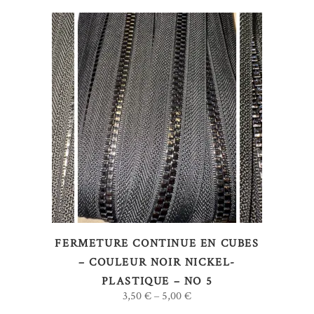
la
page
du
produit
Ce
CHOIX DES OPTIONS
produit
a
plusieurs
variations.
Les
options
FERMETURE CONTINUE EN CUBES
peuvent
– COULEUR NOIR NICKEL-
être
PLASTIQUE – NO 5
choisies
3,50
€
5,00
€
–
sur