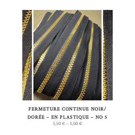
la
page
du
produit
Ce
CHOIX DES OPTIONS
produit
a
plusieurs
variations.
Les
options
FERMETURE CONTINUE NOIR/
peuvent
DORÉE – EN PLASTIQUE – NO 5
être
3,50
€
5,00
€
–
choisies
sur