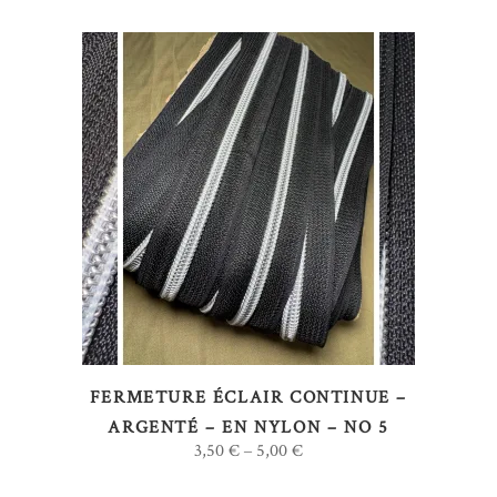
la
page
du
produit
Ce
CHOIX DES OPTIONS
produit
a
plusieurs
variations.
Les
options
FERMETURE ÉCLAIR CONTINUE –
peuvent
ARGENTÉ – EN NYLON – NO 5
être
3,50
€
5,00
€
–
choisies
sur