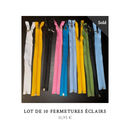
sur
la
page
Sold
du
produit
LIRE LA SUITE
LOT DE 10 FERMETURES ÉCLAIRS
11,95
€