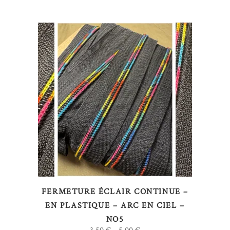
la
page
du
produit
Ce
CHOIX DES OPTIONS
produit
a
plusieurs
variations.
Les
options
FERMETURE ÉCLAIR CONTINUE –
peuvent
EN PLASTIQUE – ARC EN CIEL –
être
NO5
choisies