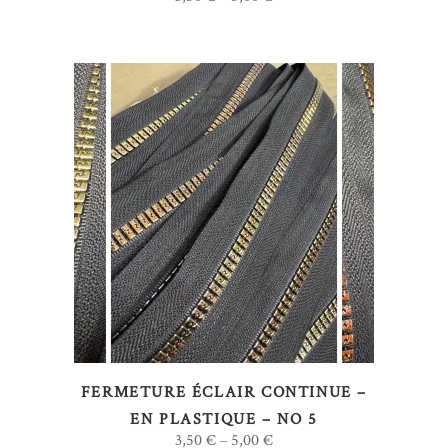
choisies
sur
la
page
du
produit
Ce
CHOIX DES OPTIONS
produit
a
plusieurs
variations.
Les
options
FERMETURE ÉCLAIR CONTINUE –
peuvent
EN PLASTIQUE – NO 5
être
3,50
€
5,00
€
–
choisies