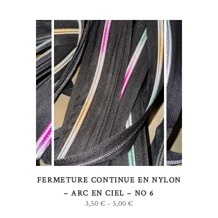
la
page
du
produit
Ce
CHOIX DES OPTIONS
produit
a
plusieurs
variations.
Les
options
FERMETURE CONTINUE EN NYLON
peuvent
– ARC EN CIEL – NO 6
être
3,50
€
5,00
€
–
choisies