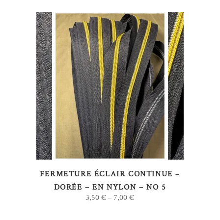
la
page
du
produit
Ce
CHOIX DES OPTIONS
produit
a
plusieurs
variations.
Les
options
FERMETURE ÉCLAIR CONTINUE –
peuvent
DORÉE – EN NYLON – NO 5
être
3,50
€
7,00
€
–
choisies
sur