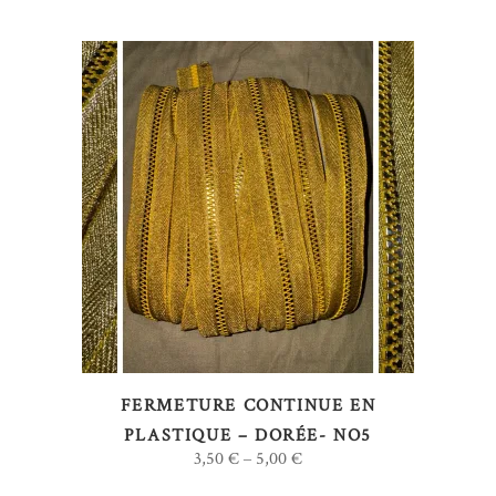
sur
la
page
du
produit
Ce
CHOIX DES OPTIONS
produit
a
plusieurs
variations.
Les
options
FERMETURE CONTINUE EN
peuvent
PLASTIQUE – DORÉE- NO5
être
3,50
€
5,00
€
–
choisies
sur