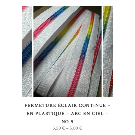
la
page
du
produit
Ce
CHOIX DES OPTIONS
produit
a
plusieurs
variations.
Les
options
FERMETURE ÉCLAIR CONTINUE –
peuvent
EN PLASTIQUE – ARC EN CIEL –
être
NO 5
choisies
3,50
€
5,00
€
–
sur