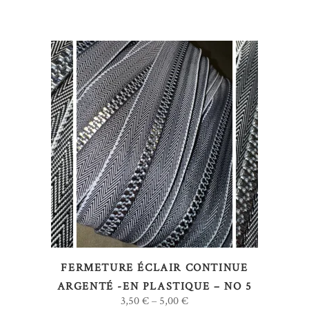
sur
la
page
du
produit
Ce
CHOIX DES OPTIONS
produit
a
plusieurs
variations.
Les
options
FERMETURE ÉCLAIR CONTINUE
peuvent
ARGENTÉ -EN PLASTIQUE – NO 5
être
3,50
€
5,00
€
–
choisies