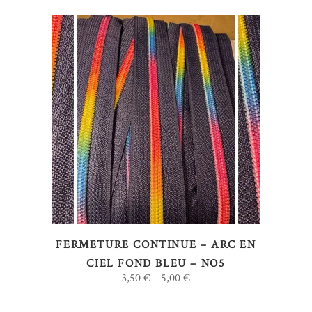
Ce
CHOIX DES OPTIONS
produit
a
plusieurs
variations.
Les
options
FERMETURE CONTINUE – ARC EN
peuvent
CIEL FOND BLEU – NO5
être
3,50
€
5,00
€
–
choisies
sur