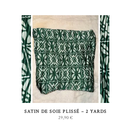
prix
prix
initial
actuel
était :
est :
29,90 €.
26,90 €.
AJOUTER AU PANIER
SATIN DE SOIE PLISSÉ – 2 YARDS
29,90
€