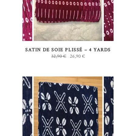
SATIN DE SOIE PLISSÉ – 4 YARDS
Le
Le
32,90
€
26,90
€
prix
prix
initial
actuel
était :
est :
32,90 €.
26,90 €.
AJOUTER AU PANIER