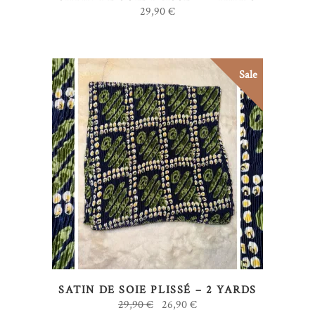
29,90
€
Sale
AJOUTER AU PANIER
SATIN DE SOIE PLISSÉ – 2 YARDS
Le
Le
29,90
€
26,90
€