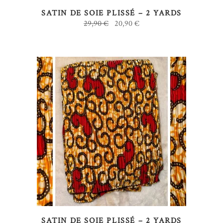
SATIN DE SOIE PLISSÉ – 2 YARDS
Le
Le
29,90
€
20,90
€
prix
prix
initial
actuel
était :
est :
29,90 €.
20,90 €.
AJOUTER AU PANIER
SATIN DE SOIE PLISSÉ – 2 YARDS