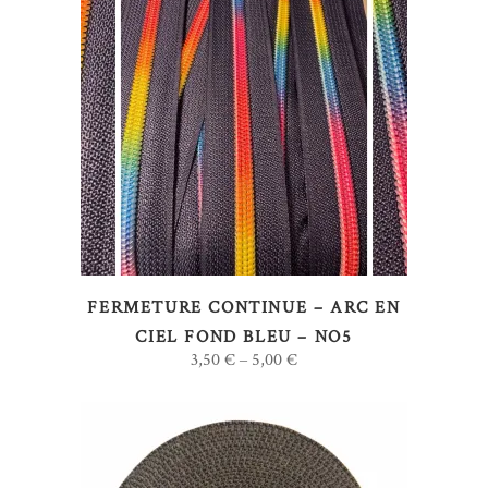
Ce
CHOIX DES OPTIONS
produit
a
plusieurs
variations.
Les
options
FERMETURE CONTINUE – ARC EN
peuvent
CIEL FOND BLEU – NO5
être
3,50
€
5,00
€
–
choisies
sur
la
page
du