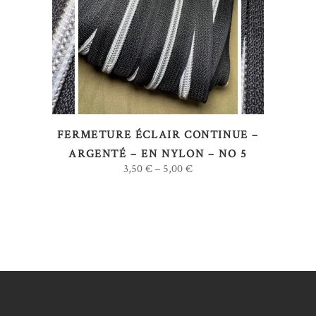
Ce
CHOIX DES OPTIONS
produit
a
plusieurs
variations.
Les
options
FERMETURE ÉCLAIR CONTINUE –
peuvent
ARGENTÉ – EN NYLON – NO 5
être
3,50
€
5,00
€
–
choisies
sur
la
page
du
produit