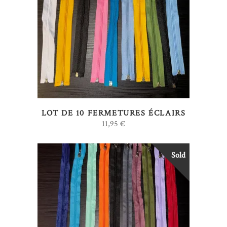
produit
LIRE LA SUITE
LOT DE 10 FERMETURES ÉCLAIRS
11,95
€
Sold
LIRE LA SUITE