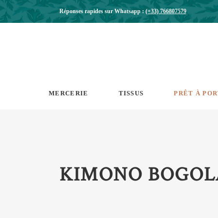
Réponses rapides sur Whatsapp :
(+33) 766807579
MERCERIE
TISSUS
PRÊT À PO
KIMONO BOGOL