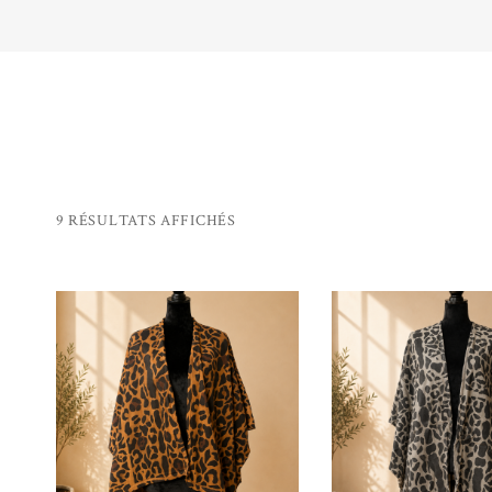
TRIÉ
9 RÉSULTATS AFFICHÉS
DU
PLUS
RÉCENT
AJOUTER AU
AJOUTER 
PANIER
PANIER
AU
PLUS