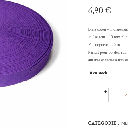
6,90
€
Biais coton – indispensab
✔ Largeur : 10 mm plié
✔ Longueur : 20 m
Parfait pour border, renf
durable et facile à trava
10 en stock
Rouleau
A
biais
coton
-
violet
CATÉGORIE :
ME