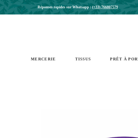
Réponses rapides sur Whatsapp :
(+33) 766807579
MERCERIE
TISSUS
PRÊT À PO