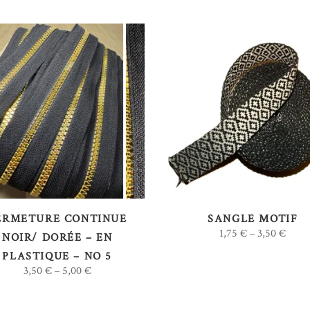
Ce
CHOIX DES OPTIONS
CHOIX DES OPTIONS
produit
a
plusieurs
variations.
Les
options
ERMETURE CONTINUE
SANGLE MOTIF
1,75
€
3,50
€
–
peuvent
NOIR/ DORÉE – EN
être
PLASTIQUE – NO 5
3,50
€
5,00
€
–
choisies
sur
la