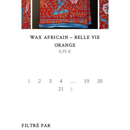
plusieurs
variations.
Les
options
WAX AFRICAIN – BELLE VIE
peuvent
ORANGE
être
8,95
€
choisies
sur
la
page
1
2
3
4
…
19
20
du
21
produit
FILTRÉ PAR