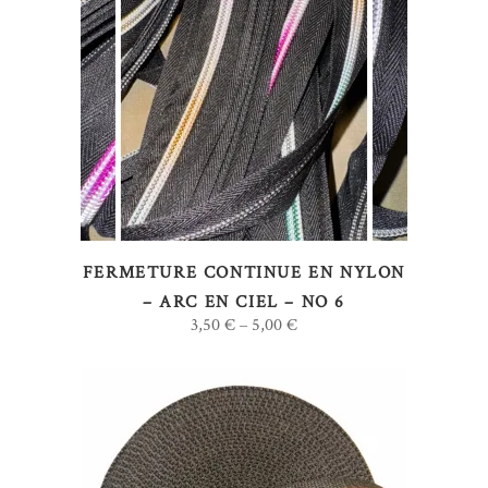
du
produit
Ce
CHOIX DES OPTIONS
produit
a
plusieurs
variations.
Les
options
FERMETURE CONTINUE EN NYLON
peuvent
– ARC EN CIEL – NO 6
être
3,50
€
5,00
€
–
choisies
sur
la
page
du
produit