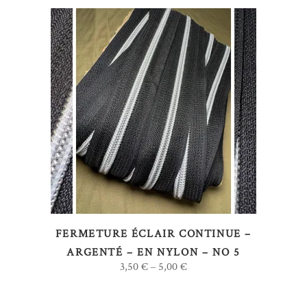
Ce
CHOIX DES OPTIONS
produit
a
plusieurs
variations.
Les
options
FERMETURE ÉCLAIR CONTINUE –
peuvent
ARGENTÉ – EN NYLON – NO 5
être
3,50
€
5,00
€
–
choisies
sur