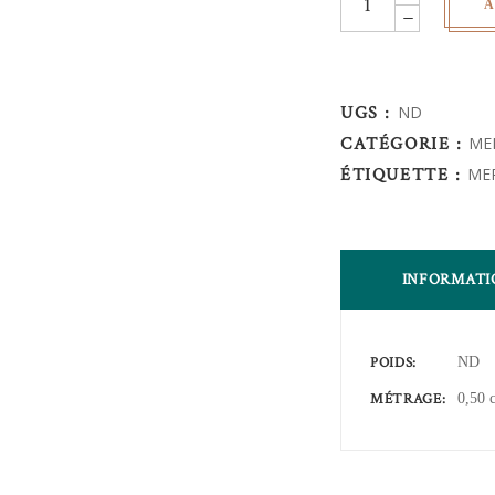
A
continue
noir/
Dorée
-
UGS :
ND
en
CATÉGORIE :
ME
plastique
ÉTIQUETTE :
ME
-
No
5
INFORMATI
quantity
POIDS
ND
MÉTRAGE
0,50 