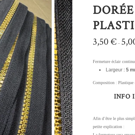
DORÉE
PLASTI
3,50
€
5,0
–
Fermeture éclair continu
Largeur :
5 
Composition : Plastique 
INFO 
Afin d’être le plus simp
petite explication :
La fermeture sera envoyé