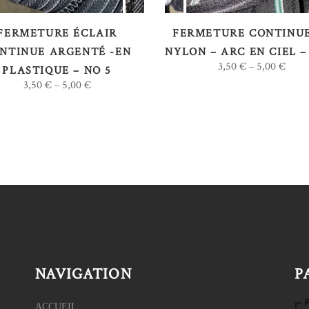
Les
options
FERMETURE ÉCLAIR
FERMETURE CONTINUE
peuvent
NTINUE ARGENTÉ -EN
NYLON – ARC EN CIEL –
3,50
€
5,00
€
–
être
PLASTIQUE – NO 5
3,50
€
5,00
€
–
choisies
sur
la
page
du
produit
NAVIGATION
P
ACCUEIL