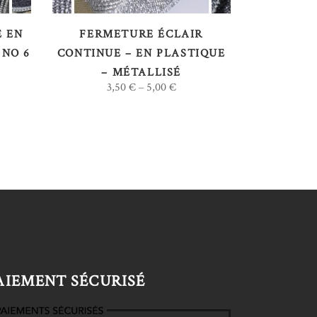
Les
Les
options
options
 EN
FERMETURE ÉCLAIR
peuvent
peuvent
 NO 6
CONTINUE – EN PLASTIQUE
être
être
– MÉTALLISÉ
3,50
€
5,00
€
–
choisies
choisies
sur
sur
la
la
page
page
du
du
produit
produit
AIEMENT SÉCURISÉ