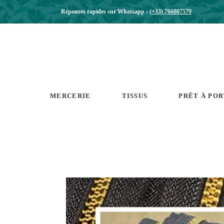
Réponses rapides sur Whatsapp :
(+33) 766807579
MERCERIE
TISSUS
PRÊT À PO