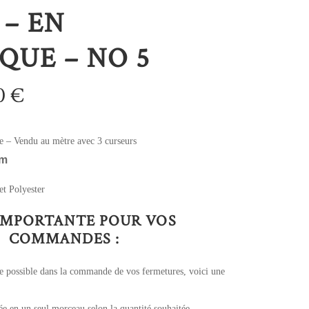
 – EN
QUE – NO 5
0
€
e – Vendu au mètre avec 3 curseurs
mm
et Polyester
IMPORTANTE POUR VOS
COMMANDES :
le possible dans la commande de vos fermetures, voici une
e en un seul morceau selon la quantité souhaitée.