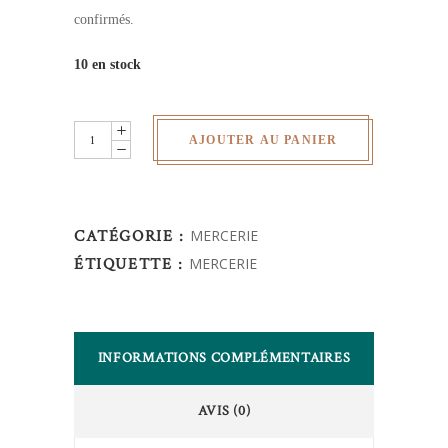
confirmés.
10 en stock
Rouleau
AJOUTER AU PANIER
biais
coton
-
CATÉGORIE :
MERCERIE
bleu
ÉTIQUETTE :
MERCERIE
clair
quantity
INFORMATIONS COMPLÉMENTAIRES
AVIS (0)