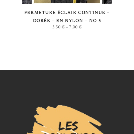
options
FERMETURE ÉCLAIR CONTINUE –
peuvent
DORÉE – EN NYLON – NO 5
être
3,50
€
7,00
€
–
choisies
sur
la
page
du
produit