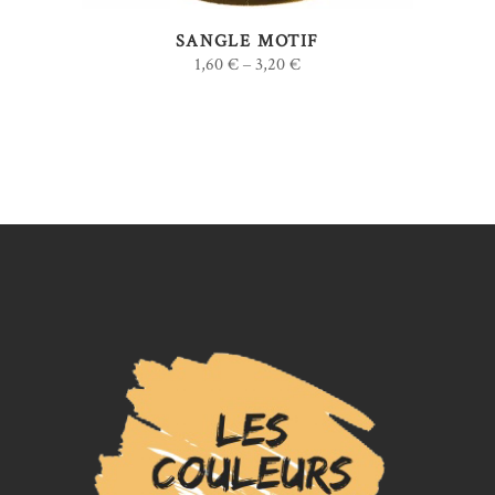
options
SANGLE MOTIF
peuvent
1,60
€
3,20
€
–
être
choisies
sur
la
page
du
produit