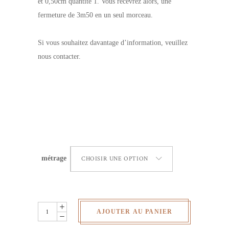
et 0,50cm quantité 1. Vous recevrez alors, une
fermeture de 3m50 en un seul morceau.
Si vous souhaitez davantage d’information, veuillez
nous contacter.
métrage
CHOISIR UNE OPTION
Fermeture
AJOUTER AU PANIER
éclair