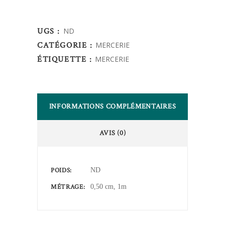
continue
-
UGS :
ND
en
CATÉGORIE :
MERCERIE
plastique
ÉTIQUETTE :
MERCERIE
-
Arc
en
ciel
INFORMATIONS COMPLÉMENTAIRES
-
No5
AVIS (0)
quantity
POIDS
ND
MÉTRAGE
0,50 cm, 1m