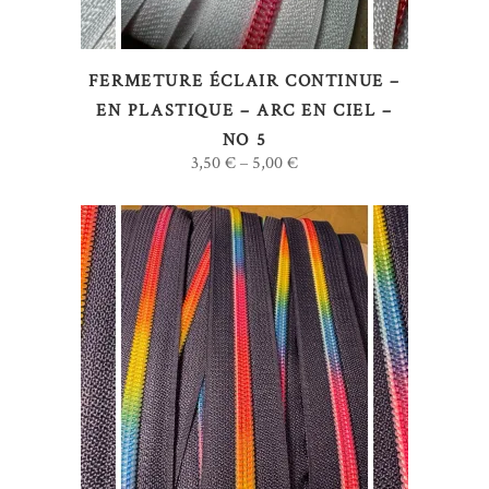
Les
options
FERMETURE ÉCLAIR CONTINUE –
peuvent
EN PLASTIQUE – ARC EN CIEL –
être
NO 5
choisies
3,50
€
5,00
€
–
sur
la
page
du
produit
Ce
CHOIX DES OPTIONS
produit
a
plusieurs
variations.