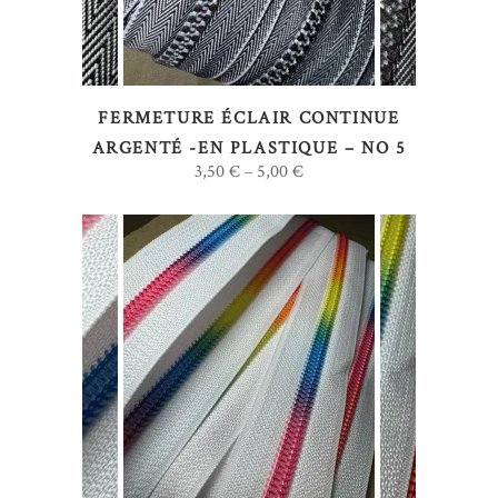
variations.
Les
options
FERMETURE ÉCLAIR CONTINUE
peuvent
ARGENTÉ -EN PLASTIQUE – NO 5
être
3,50
€
5,00
€
–
choisies
sur
la
page
du
produit
Ce
CHOIX DES OPTIONS
produit
a
plusieurs
variations.