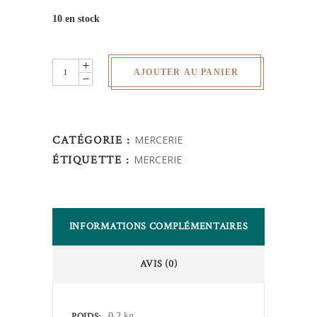
10 en stock
Rouleau
AJOUTER AU PANIER
biais
coton
-
CATÉGORIE :
MERCERIE
Fuchsia
ÉTIQUETTE :
MERCERIE
quantity
INFORMATIONS COMPLÉMENTAIRES
AVIS (0)
POIDS
0,2 kg