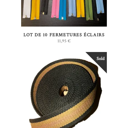
LOT DE 10 FERMETURES ÉCLAIRS
11,95
€
Sold
Ce
CHOIX DES OPTIONS
produit
a
plusieurs
variations.