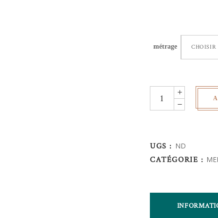
métrage
CHOISIR
Sangle
A
Motif
quantity
UGS :
ND
CATÉGORIE :
ME
INFORMATI