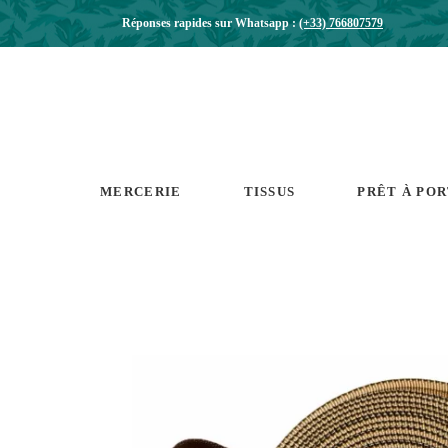
Réponses rapides sur Whatsapp :
(+33) 766807579
MERCERIE
TISSUS
PRÊT À PO