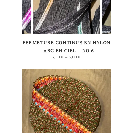
a
plusieurs
variations.
Les
options
FERMETURE CONTINUE EN NYLON
peuvent
– ARC EN CIEL – NO 6
être
3,50
€
5,00
€
–
choisies
sur
la
page
du
produit
Ce
CHOIX DES OPTIONS
produit
a