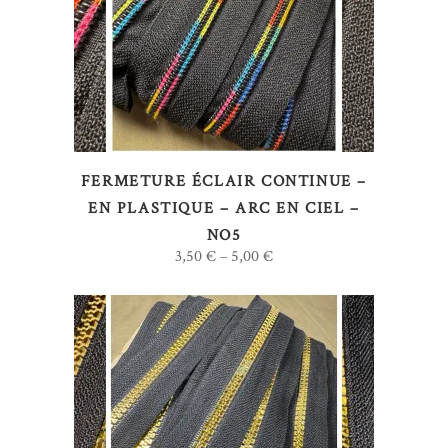
CHOIX DES OPTIONS
produit
a
plusieurs
variations.
Les
options
FERMETURE ÉCLAIR CONTINUE –
peuvent
EN PLASTIQUE – ARC EN CIEL –
être
NO5
choisies
3,50
€
5,00
€
–
sur
la
page
du
produit
Ce
CHOIX DES OPTIONS