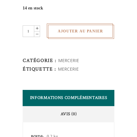
14 en stock
Rouleau
AJOUTER AU PANIER
biais
coton
-
CATÉGORIE :
MERCERIE
rouge
ÉTIQUETTE :
MERCERIE
quantity
INFORMATIONS COMPLÉMENTAIRES
AVIS (0)
POIDS
0,2 kg