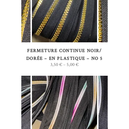
produit
a
plusieurs
variations.
Les
options
FERMETURE CONTINUE NOIR/
peuvent
DORÉE – EN PLASTIQUE – NO 5
être
3,50
€
5,00
€
–
choisies
sur
la
page
du
produit
Ce
CHOIX DES OPTIONS
produit