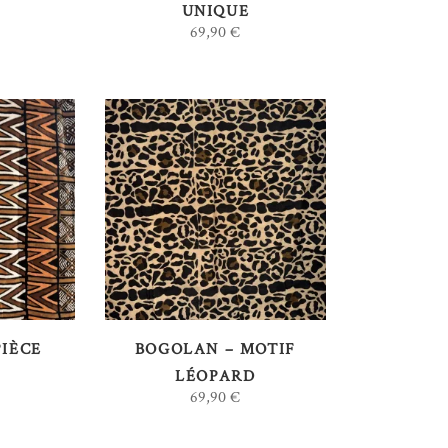
UNIQUE
69,90
€
AU
AJOUTER AU
PANIER
PIÈCE
BOGOLAN – MOTIF
LÉOPARD
69,90
€