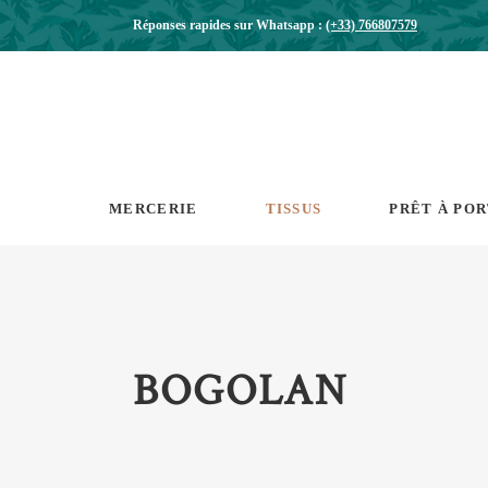
Réponses rapides sur Whatsapp :
(+33) 766807579
MERCERIE
TISSUS
PRÊT À PO
BOGOLAN