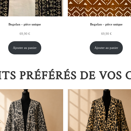
Bogolan – pièce unique
Bogolan – pièce unique
69,90
€
69,90
€
Ajouter au panier
Ajouter au panier
TS PRÉFÉRÉS DE VOS 