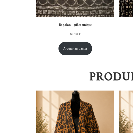
Bogolan – pièce unique
69,90
€
Ajouter au panier
PRODUI