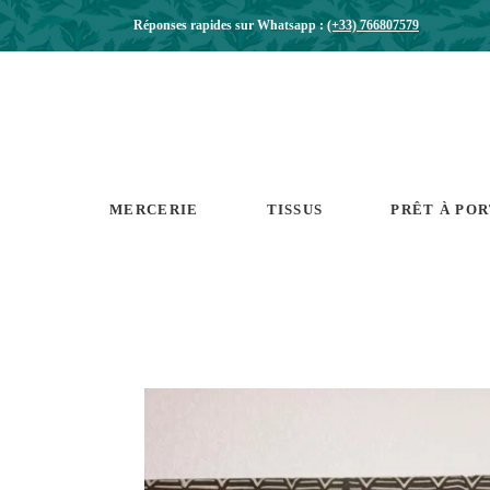
Réponses rapides sur Whatsapp :
(+33) 766807579
MERCERIE
TISSUS
PRÊT À PO