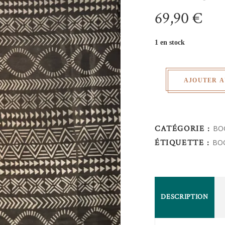
69,90
€
1 en stock
AJOUTER A
CATÉGORIE :
BO
ÉTIQUETTE :
BO
DESCRIPTION