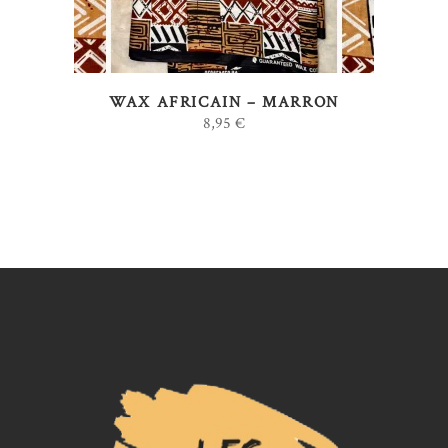
variations.
Les
options
WAX AFRICAIN – MARRON
peuvent
8,95
€
être
choisies
sur
la
page
du
produit