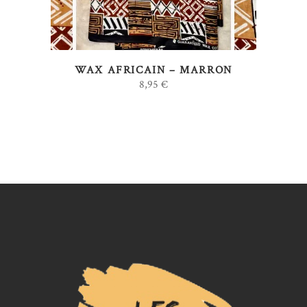
variations.
Les
options
WAX AFRICAIN – MARRON
peuvent
8,95
€
être
choisies
sur
la
page
du
produit