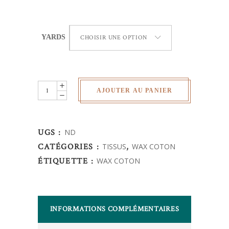
YARDS
CHOISIR UNE OPTION
wax
AJOUTER AU PANIER
Africain
-
TieandDye
UGS :
ND
quantity
CATÉGORIES :
TISSUS
,
WAX COTON
ÉTIQUETTE :
WAX COTON
INFORMATIONS COMPLÉMENTAIRES