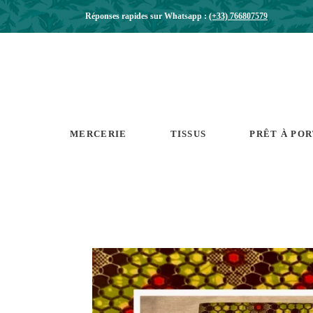
Réponses rapides sur Whatsapp :
(+33) 766807579
MERCERIE
TISSUS
PRÊT À PO