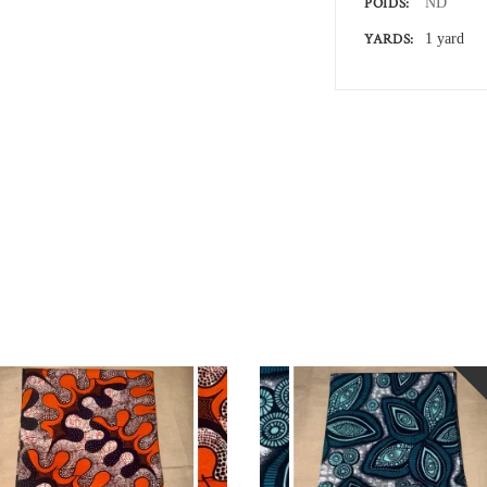
POIDS
ND
YARDS
1 yard