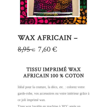
WAX AFRICAIN –
Le
Le
8,95
7,60
€
€
prix
prix
initial
actuel
TISSU IMPRIMÉ WAX
était :
est :
AFRICAIN 100 % COTON
8,95 €.
7,60 €.
Idéal pour la couture, la déco, etc. : colorez votre
garde-robe, vos accessoires ou votre intérieur grâce à
ce joli imprimé wax.
Tissu wax lavable en machine à 30°C après un