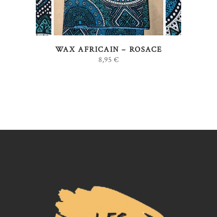
variations.
Les
options
WAX AFRICAIN – ROSACE
peuvent
8,95
€
être
choisies
sur
la
page
du
produit