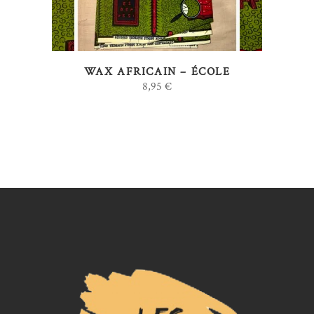
variations.
Les
options
WAX AFRICAIN – ÉCOLE
peuvent
8,95
€
être
choisies
sur
la
page
du
produit