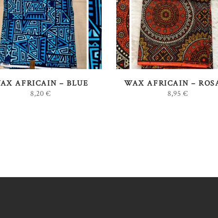
Ce
CHOIX DES OPTIONS
CHOIX DES OPTIONS
produit
a
plusieurs
variations.
Les
options
AX AFRICAIN – BLUE
WAX AFRICAIN – ROS
8,20
€
8,95
€
peuvent
être
choisies
sur
la
page
du
produit