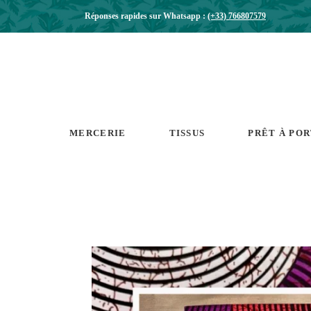
Réponses rapides sur Whatsapp :
(+33) 766807579
MERCERIE
TISSUS
PRÊT À PO