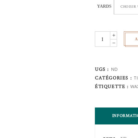
YARDS
CHOISIR
Wax
A
Africain
-
quantity
UGS :
ND
CATÉGORIES :
T
ÉTIQUETTE :
WA
INFORMATI