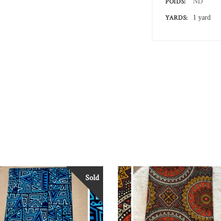
POIDS
ND
YARDS
1 yard
Sold