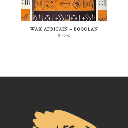
variations.
Les
options
WAX AFRICAIN – BOGOLAN
peuvent
8,95
€
être
choisies
sur
la
page
du
produit