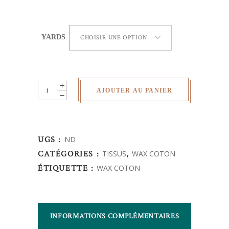
YARDS
CHOISIR UNE OPTION
Wax
AJOUTER AU PANIER
Africain
-
fleur
UGS :
ND
de
CATÉGORIES :
TISSUS
,
WAX COTON
mariage
ÉTIQUETTE :
WAX COTON
quantity
INFORMATIONS COMPLÉMENTAIRES