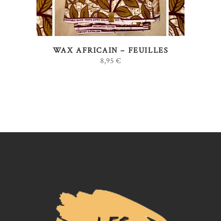
variations.
Les
options
WAX AFRICAIN – FEUILLES
peuvent
8,95
€
être
choisies
sur
la
page
du
produit