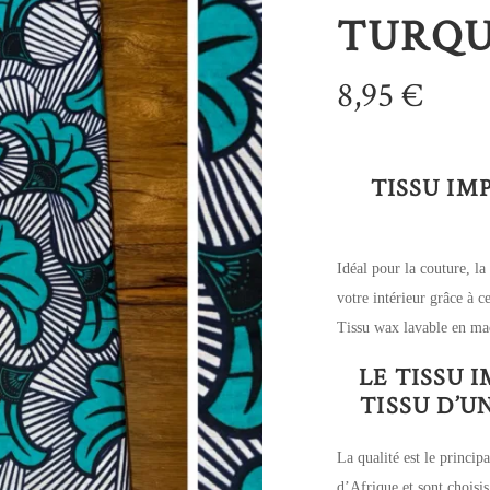
TURQU
8,95
€
TISSU IM
Idéal pour la couture, la
votre intérieur grâce à 
Tissu wax lavable en ma
LE TISSU 
TISSU D’
La qualité est le principa
d’Afrique et sont choisis