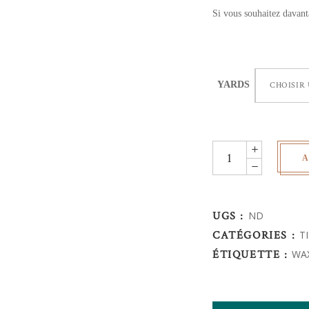
Si vous souhaitez davant
YARDS
CHOISIR
Wax
A
Africain
-
fleurs
UGS :
ND
de
CATÉGORIES :
T
mariage
ÉTIQUETTE :
WA
turquoise
quantity