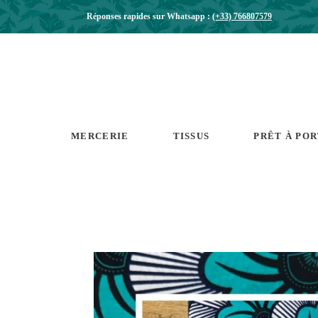
Réponses rapides sur Whatsapp :
(+33) 766807579
MERCERIE
TISSUS
PRÊT À PO