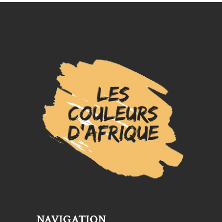
du
produit
NAVIGATION