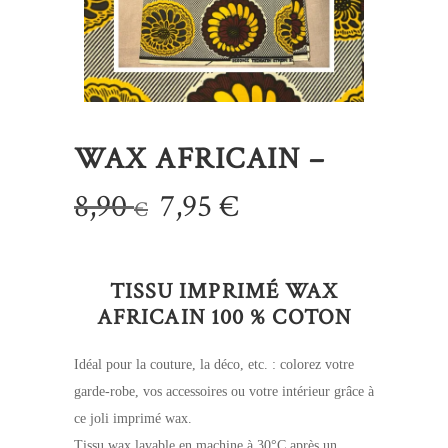
WAX AFRICAIN –
Le
Le
8,90
7,95
€
€
prix
prix
initial
actuel
TISSU IMPRIMÉ WAX
était :
est :
AFRICAIN 100 % COTON
8,90 €.
7,95 €.
Idéal pour la couture, la déco, etc. : colorez votre
garde-robe, vos accessoires ou votre intérieur grâce à
ce joli imprimé wax.
Tissu wax lavable en machine à 30°C après un