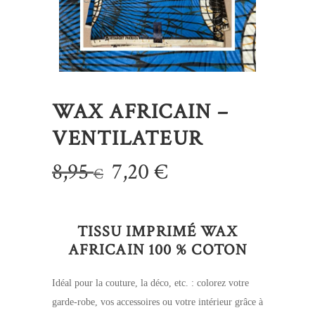
WAX AFRICAIN –
VENTILATEUR
Le
Le
8,95
7,20
€
€
prix
prix
initial
actuel
TISSU IMPRIMÉ WAX
était :
est :
AFRICAIN 100 % COTON
8,95 €.
7,20 €.
Idéal pour la couture, la déco, etc. : colorez votre
garde-robe, vos accessoires ou votre intérieur grâce à