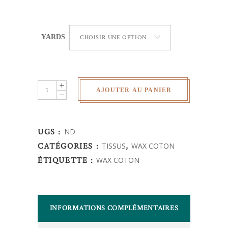
YARDS
CHOISIR UNE OPTION
Wax
AJOUTER AU PANIER
Africain
-
fleur
UGS :
ND
de
CATÉGORIES :
TISSUS
,
WAX COTON
mariage
ÉTIQUETTE :
WAX COTON
quantity
INFORMATIONS COMPLÉMENTAIRES