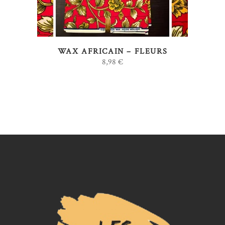
variations.
Les
options
WAX AFRICAIN – FLEURS
peuvent
8,98
€
être
choisies
sur
la
page
du
produit