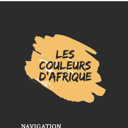
du
produit
NAVIGATION