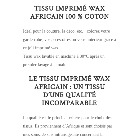
initial
actuel
TISSU IMPRIMÉ WAX
était :
est :
AFRICAIN 100 % COTON
8,95 €.
7,20 €.
Idéal pour la couture, la déco, etc. : colorez votre
garde-robe, vos accessoires ou votre intérieur grâce à
ce joli imprimé wax.
Tissu wax lavable en machine à 30°C après un
premier lavage à la main.
LE TISSU IMPRIMÉ WAX
AFRICAIN : UN TISSU
D’UNE QUALITÉ
INCOMPARABLE
La qualité est le principal critère pour le choix des
tissus. Ils proviennent d’Afrique et sont choisis par
mes soins. Je suis intransigeante concernant la