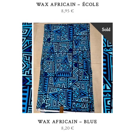
WAX AFRICAIN – ÉCOLE
peuvent
8,95
€
être
choisies
Sold
sur
la
page
du
produit
Ce
CHOIX DES OPTIONS
produit
a
plusieurs
variations.
Les
options
WAX AFRICAIN – BLUE
peuvent
8,20
€
être