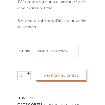
d’Afrique vous enverra un seul morceau de 3 yards.
et non 3 coupon de 1 yard.
Si vous souhaitez davantage d’information, veuillez
nous contacter.
YARDS
CHOISIR UNE OPTION
Wax
AJOUTER AU PANIER
Africain
-
quantity
UGS :
ND
CATÉGORIES :
TISSUS
,
WAX COTON