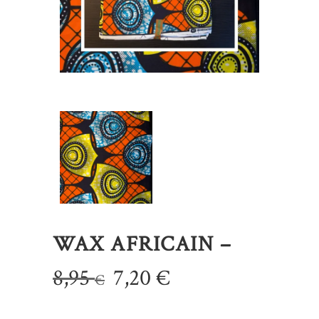
WAX AFRICAIN –
Le
Le
8,95
7,20
€
€
prix
prix