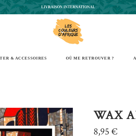
LIVRAISON INTERNATIONAL
RTER & ACCESSOIRES
OÙ ME RETROUVER ?
A
WAX A
8,95
€