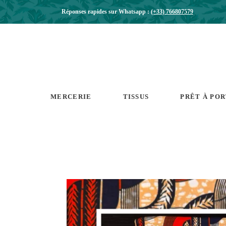
Réponses rapides sur Whatsapp :
(+33) 766807579
MERCERIE
TISSUS
PRÊT À PO