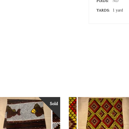
POIDS
ND
YARDS
1 yard
Sold