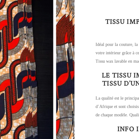
TISSU IM
Idéal pour la couture, la
votre intérieur grâce à 
Tissu wax lavable en ma
LE TISSU 
TISSU D’
La qualité est le principa
d’Afrique et sont choisis
de chaque modèle. Qualit
INFO 