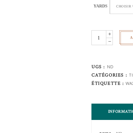
YARDS
CHOISIR
Wax
A
Africain
-
quantity
UGS :
ND
CATÉGORIES :
T
ÉTIQUETTE :
WA
INFORMATI