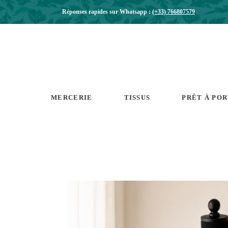
Réponses rapides sur Whatsapp :
(+33) 766807579
MERCERIE
TISSUS
PRÊT À PO