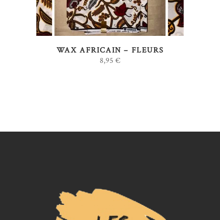
variations.
Les
options
WAX AFRICAIN – FLEURS
peuvent
8,95
€
être
choisies
sur
la
page
du
produit