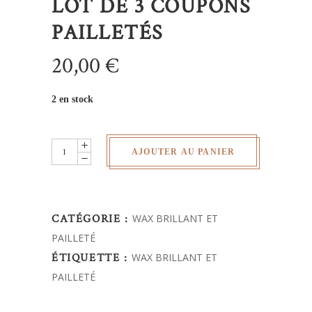
LOT DE 3 COUPONS
PAILLETÉS
20,00
€
2 en stock
Lot
AJOUTER AU PANIER
de
3
coupons
CATÉGORIE :
WAX BRILLANT ET
pailletés
PAILLETÉ
quantity
ÉTIQUETTE :
WAX BRILLANT ET
PAILLETÉ