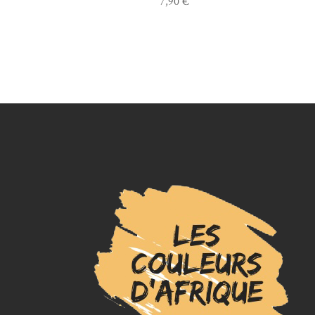
7,90
€