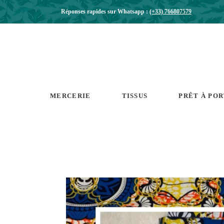
Réponses rapides sur Whatsapp :
(+33) 766807579
MERCERIE
TISSUS
PRÊT À PO