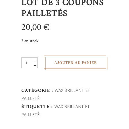
LOT DE 3 COUPONS
PAILLETÉS
20,00
€
2 en stock
Lot
AJOUTER AU PANIER
de
3
coupons
CATÉGORIE :
WAX BRILLANT ET
pailletés
PAILLETÉ
quantity
ÉTIQUETTE :
WAX BRILLANT ET
PAILLETÉ