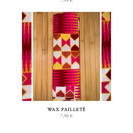
7,90
€
AJOUTER AU PANIER
WAX PAILLETÉ
7,90
€