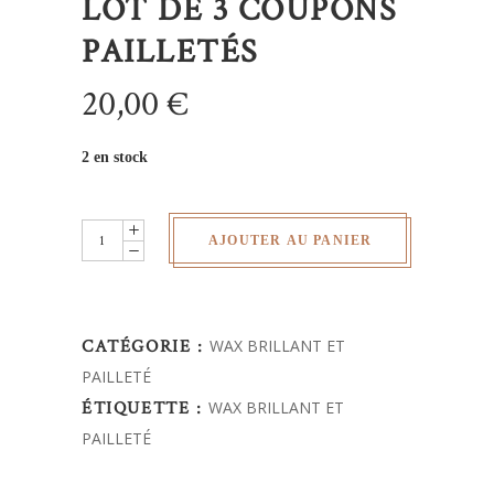
LOT DE 3 COUPONS
PAILLETÉS
20,00
€
2 en stock
Lot
AJOUTER AU PANIER
de
3
coupons
CATÉGORIE :
WAX BRILLANT ET
pailletés
PAILLETÉ
quantity
ÉTIQUETTE :
WAX BRILLANT ET
PAILLETÉ