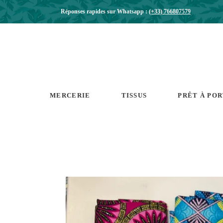
Réponses rapides sur Whatsapp :
(+33) 766807579
MERCERIE
TISSUS
PRÊT À PO