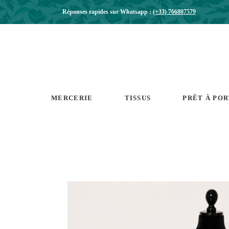
Réponses rapides sur Whatsapp :
(+33) 766807579
MERCERIE
TISSUS
PRÊT À PO