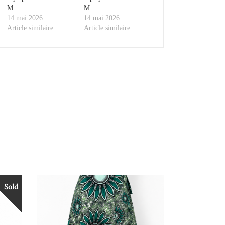
M
M
14 mai 2026
14 mai 2026
Article similaire
Article similaire
Sold