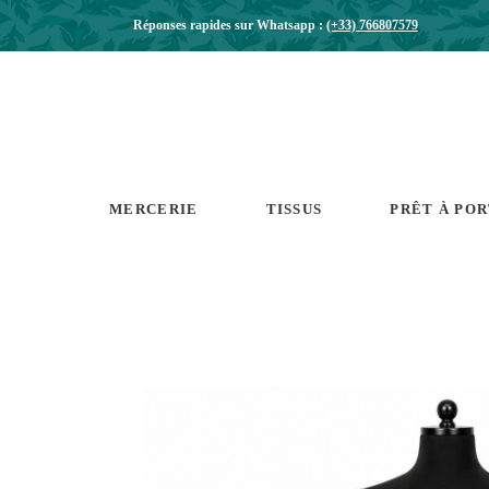
Réponses rapides sur Whatsapp :
(+33) 766807579
MERCERIE
TISSUS
PRÊT À PO