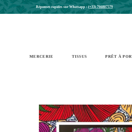
Réponses rapides sur Whatsapp :
(+33) 766807579
MERCERIE
TISSUS
PRÊT À PO