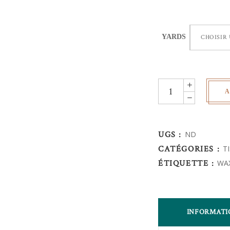
YARDS
CHOISIR
Wax
A
Africain
-
fleurs
UGS :
ND
quantity
CATÉGORIES :
T
ÉTIQUETTE :
WA
INFORMATI