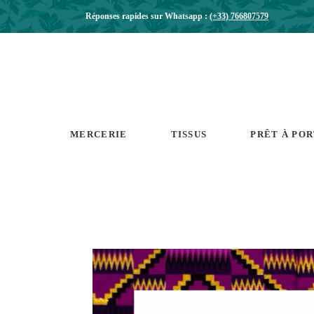
Réponses rapides sur Whatsapp :
(+33) 766807579
MERCERIE
TISSUS
PRÊT À PO