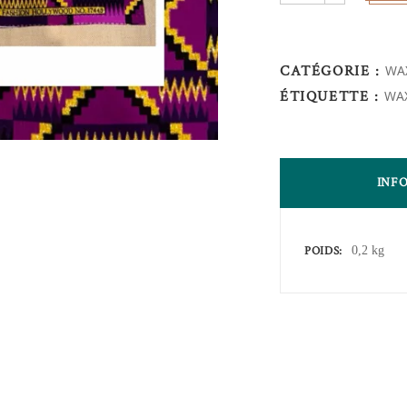
quantity
CATÉGORIE :
WAX
ÉTIQUETTE :
WAX
INF
POIDS
0,2 kg