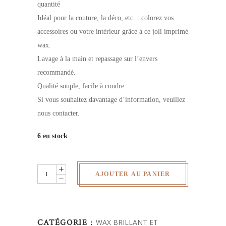
quantité
Idéal pour la couture, la déco, etc. : colorez vos
accessoires ou votre intérieur grâce à ce joli imprimé
wax.
Lavage à la main et repassage sur l’envers
recommandé.
Qualité souple, facile à coudre.
Si vous souhaitez davantage d’information, veuillez
nous contacter.
6 en stock
Wax
AJOUTER AU PANIER
pailletés
-
au
CATÉGORIE :
WAX BRILLANT ET
yard