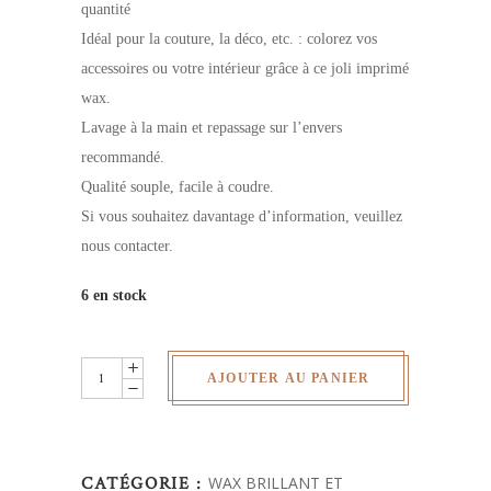
quantité
Idéal pour la couture, la déco, etc. : colorez vos
accessoires ou votre intérieur grâce à ce joli imprimé
wax.
Lavage à la main et repassage sur l’envers
recommandé.
Qualité souple, facile à coudre.
Si vous souhaitez davantage d’information, veuillez
nous contacter.
6 en stock
Wax
AJOUTER AU PANIER
pailletés
-
au
CATÉGORIE :
WAX BRILLANT ET
yard