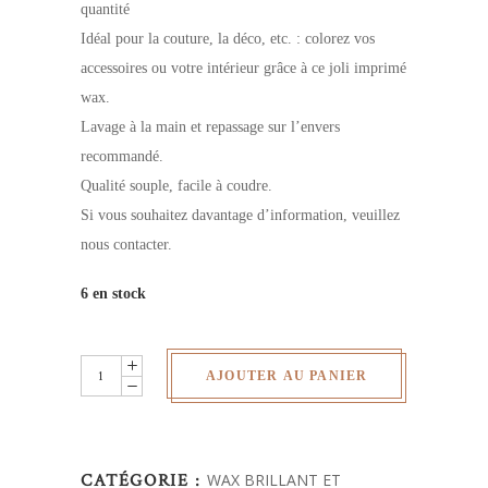
quantité
Idéal pour la couture, la déco, etc. : colorez vos
accessoires ou votre intérieur grâce à ce joli imprimé
wax.
Lavage à la main et repassage sur l’envers
recommandé.
Qualité souple, facile à coudre.
Si vous souhaitez davantage d’information, veuillez
nous contacter.
6 en stock
Wax
AJOUTER AU PANIER
pailletés
-
au
CATÉGORIE :
WAX BRILLANT ET
yard